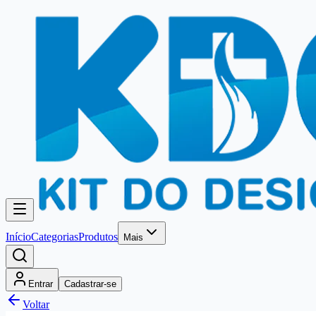
Início
Categorias
Produtos
Mais
Entrar
Cadastrar-se
Voltar