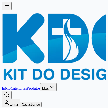
Início
Categorias
Produtos
Mais
Entrar
Cadastrar-se