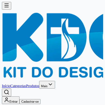
Início
Categorias
Produtos
Mais
Entrar
Cadastrar-se