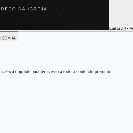
Cartaz
3:4 • V
R COM IA
m. Faça upgrade para ter acesso a todo o conteúdo premium.