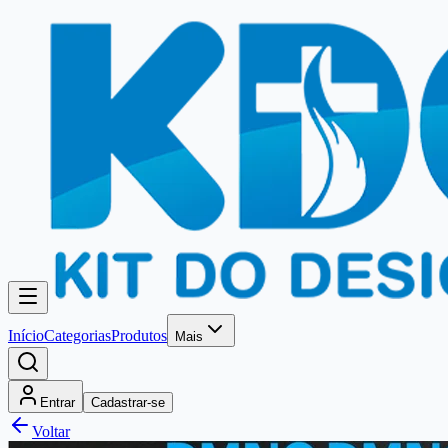
Início
Categorias
Produtos
Mais
Entrar
Cadastrar-se
Voltar