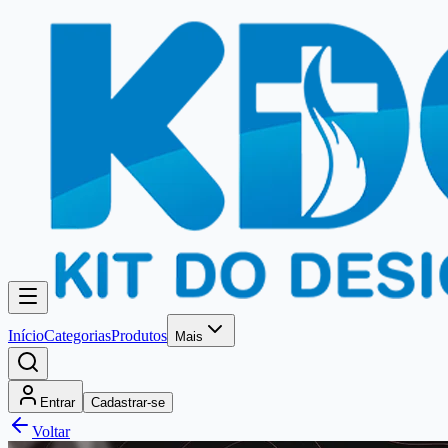
Início
Categorias
Produtos
Mais
Entrar
Cadastrar-se
Voltar