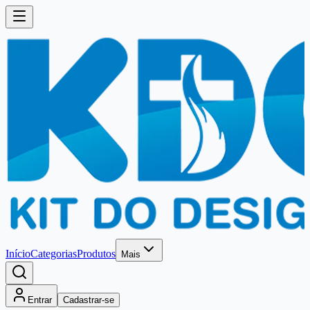
Início
Categorias
Produtos
Mais
Entrar
Cadastrar-se