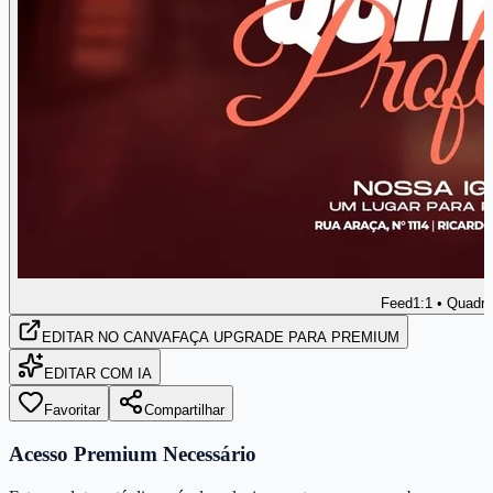
Feed
1:1 • Quadr
EDITAR
NO CANVA
FAÇA UPGRADE PARA PREMIUM
EDITAR COM IA
Favoritar
Compartilhar
Acesso Premium Necessário