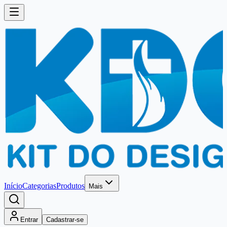
Início
Categorias
Produtos
Mais
Entrar
Cadastrar-se