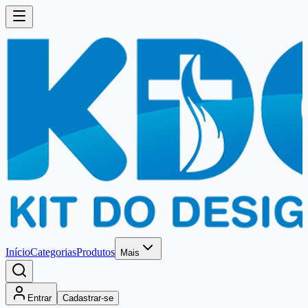
Início
Categorias
Produtos
Mais
Entrar
Cadastrar-se