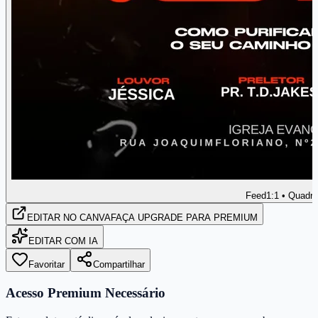
Feed
1:1 • Quadr
EDITAR
NO CANVA
FAÇA UPGRADE PARA PREMIUM
EDITAR COM IA
Favoritar
Compartilhar
Acesso Premium Necessário