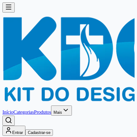
Início
Categorias
Produtos
Mais
Entrar
Cadastrar-se