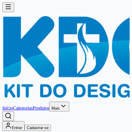
Início
Categorias
Produtos
Mais
Entrar
Cadastrar-se