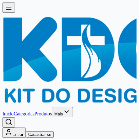
Início
Categorias
Produtos
Mais
Entrar
Cadastrar-se