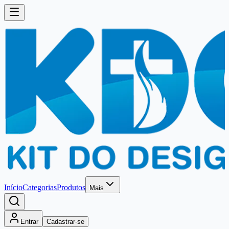
Início
Categorias
Produtos
Mais
Entrar
Cadastrar-se