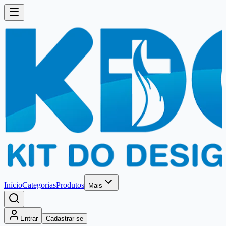
Início
Categorias
Produtos
Mais
Entrar
Cadastrar-se