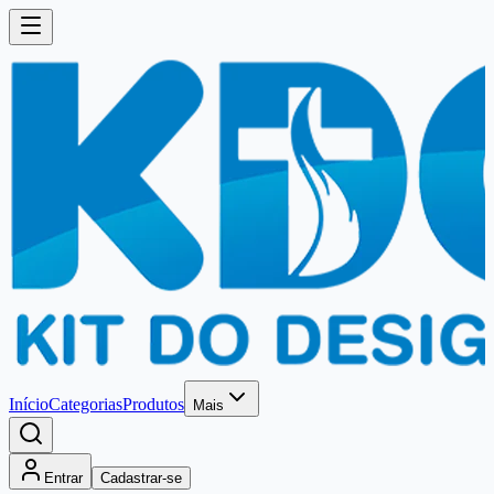
Início
Categorias
Produtos
Mais
Entrar
Cadastrar-se