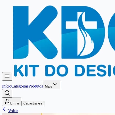
Início
Categorias
Produtos
Mais
Entrar
Cadastrar-se
Voltar