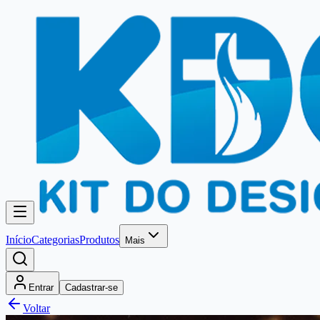
Início
Categorias
Produtos
Mais
Entrar
Cadastrar-se
Voltar