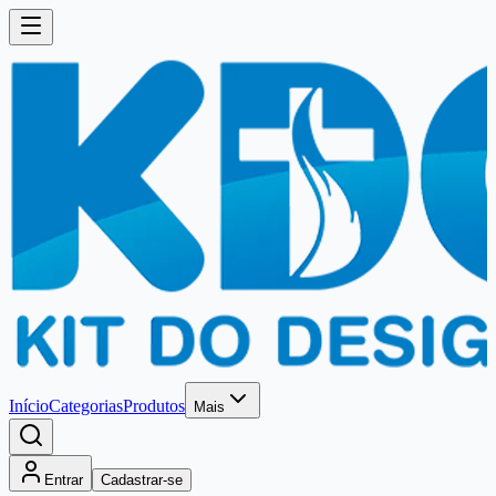
Início
Categorias
Produtos
Mais
Entrar
Cadastrar-se