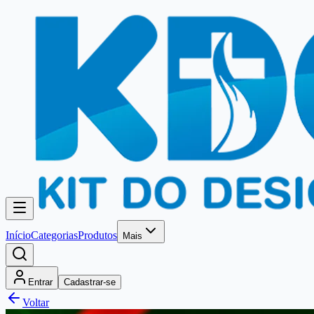
Início
Categorias
Produtos
Mais
Entrar
Cadastrar-se
Voltar