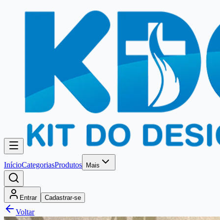
Início
Categorias
Produtos
Mais
Entrar
Cadastrar-se
Voltar