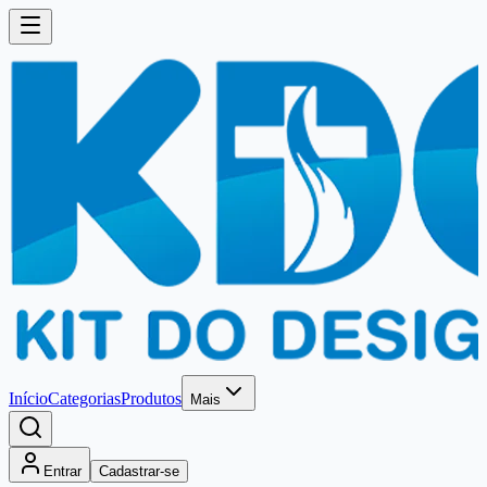
Início
Categorias
Produtos
Mais
Entrar
Cadastrar-se