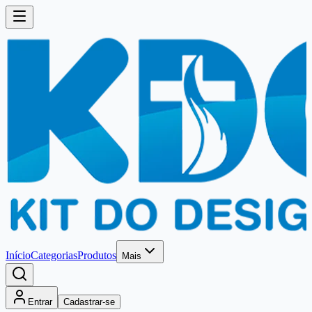
Início
Categorias
Produtos
Mais
Entrar
Cadastrar-se