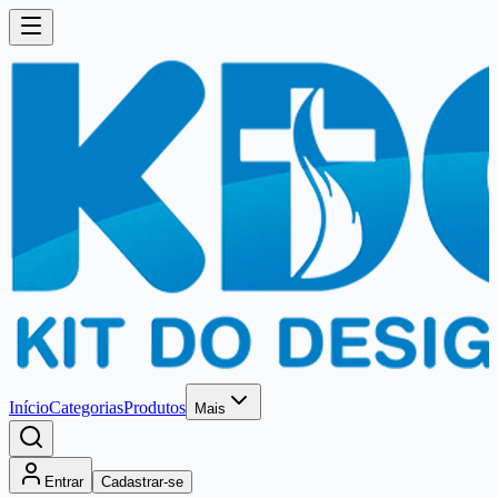
Início
Categorias
Produtos
Mais
Entrar
Cadastrar-se