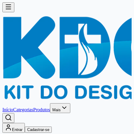
Início
Categorias
Produtos
Mais
Entrar
Cadastrar-se