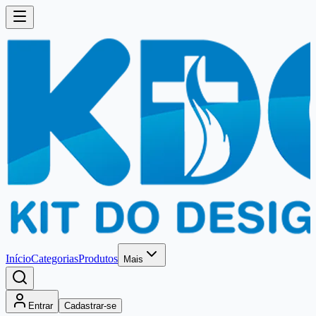
Início
Categorias
Produtos
Mais
Entrar
Cadastrar-se