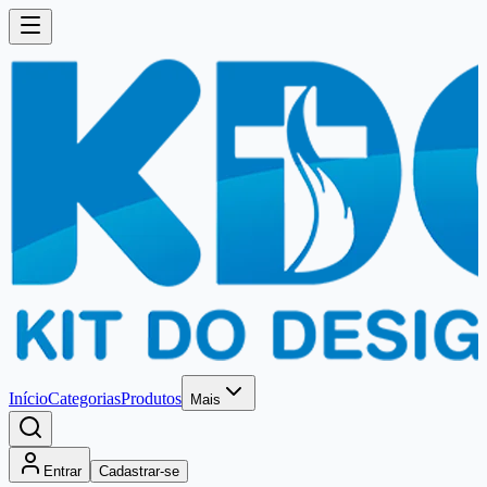
Início
Categorias
Produtos
Mais
Entrar
Cadastrar-se