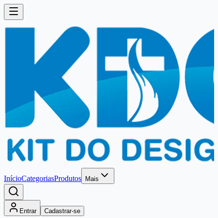
Início
Categorias
Produtos
Mais
Entrar
Cadastrar-se