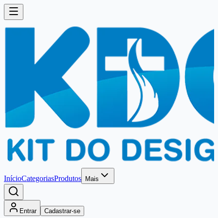
Início
Categorias
Produtos
Mais
Entrar
Cadastrar-se