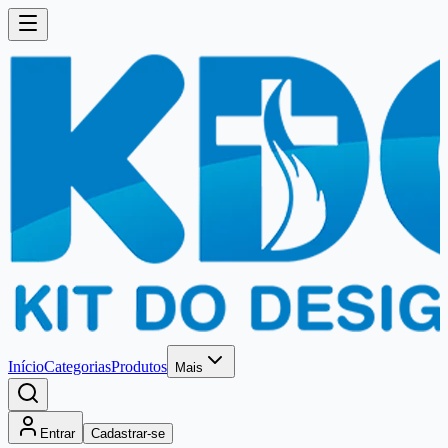
Início
Categorias
Produtos
Mais
Entrar
Cadastrar-se