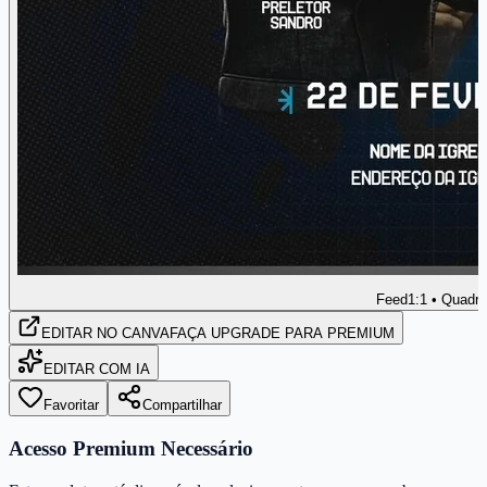
Feed
1:1 • Quadr
EDITAR
NO CANVA
FAÇA UPGRADE PARA PREMIUM
EDITAR COM IA
Favoritar
Compartilhar
Acesso Premium Necessário