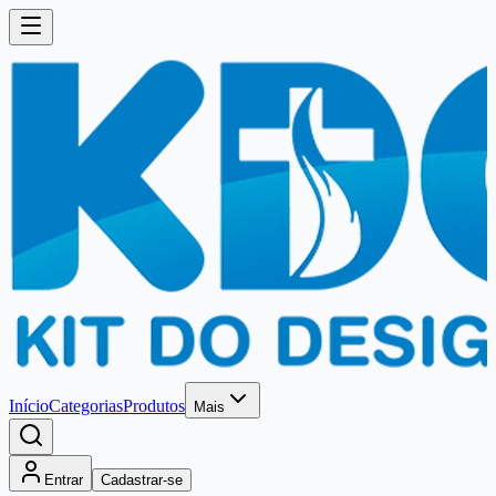
Início
Categorias
Produtos
Mais
Entrar
Cadastrar-se