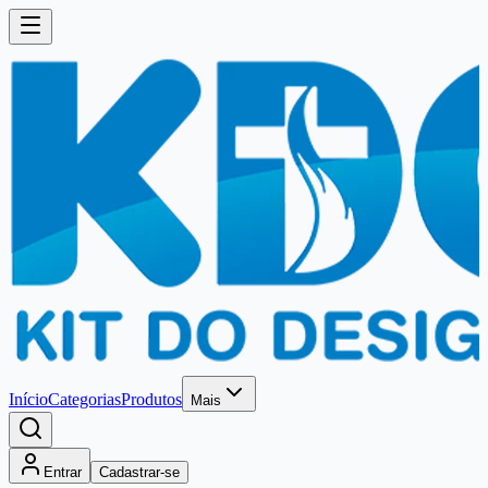
Início
Categorias
Produtos
Mais
Entrar
Cadastrar-se