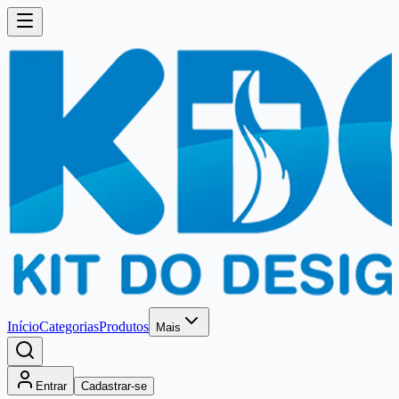
Início
Categorias
Produtos
Mais
Entrar
Cadastrar-se