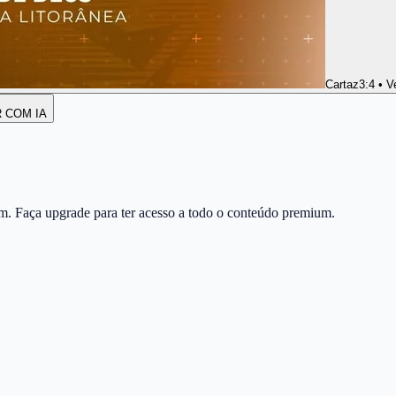
Cartaz
3:4 • V
R COM IA
m. Faça upgrade para ter acesso a todo o conteúdo premium.