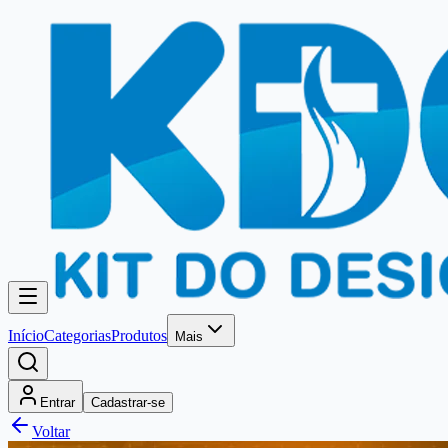
Início
Categorias
Produtos
Mais
Entrar
Cadastrar-se
Voltar