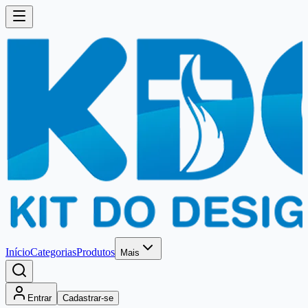
Início
Categorias
Produtos
Mais
Entrar
Cadastrar-se