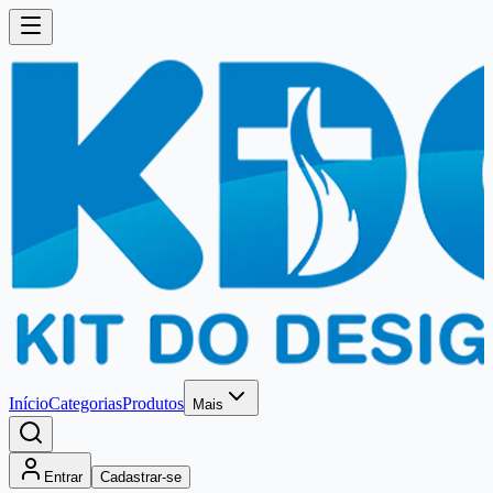
Início
Categorias
Produtos
Mais
Entrar
Cadastrar-se