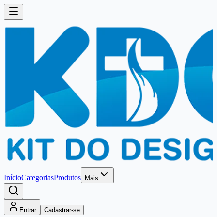
Início
Categorias
Produtos
Mais
Entrar
Cadastrar-se