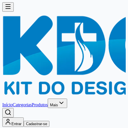
Início
Categorias
Produtos
Mais
Entrar
Cadastrar-se