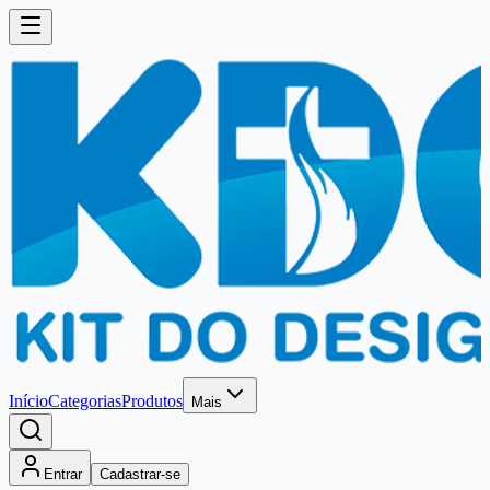
Início
Categorias
Produtos
Mais
Entrar
Cadastrar-se