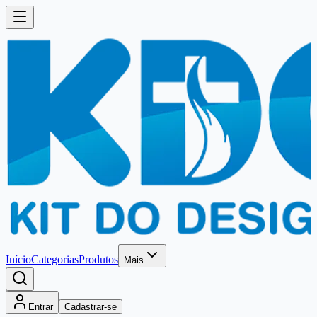
Início
Categorias
Produtos
Mais
Entrar
Cadastrar-se