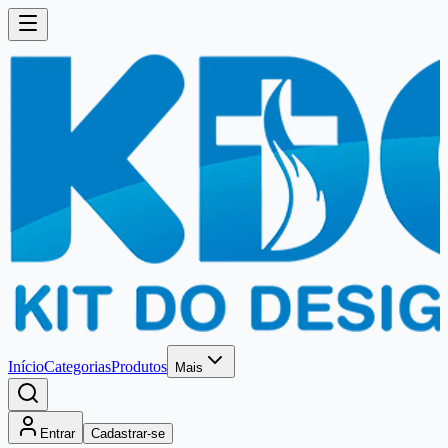
Início
Categorias
Produtos
Mais
Entrar
Cadastrar-se