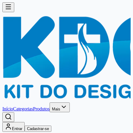
Início
Categorias
Produtos
Mais
Entrar
Cadastrar-se