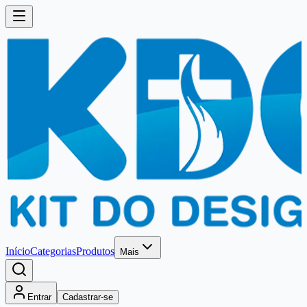
Início
Categorias
Produtos
Mais
Entrar
Cadastrar-se