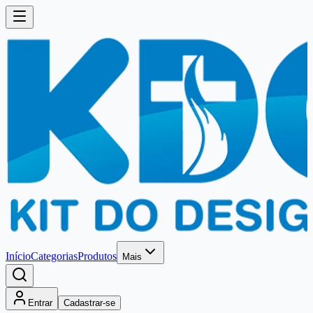
Início
Categorias
Produtos
Mais
Entrar
Cadastrar-se