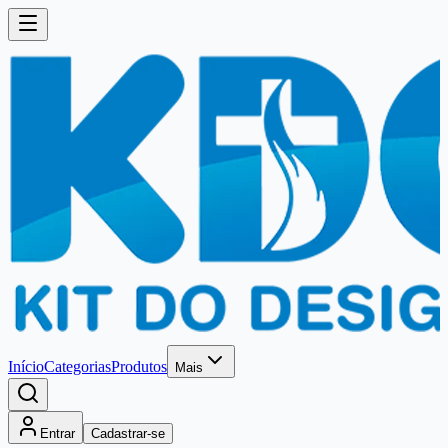
Início
Categorias
Produtos
Mais
Entrar
Cadastrar-se