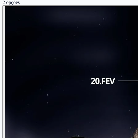
2
opções