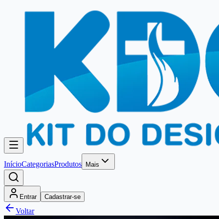
Início
Categorias
Produtos
Mais
Entrar
Cadastrar-se
Voltar