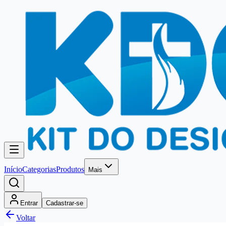
Início
Categorias
Produtos
Mais
Entrar
Cadastrar-se
Voltar