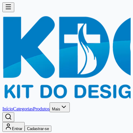
Início
Categorias
Produtos
Mais
Entrar
Cadastrar-se