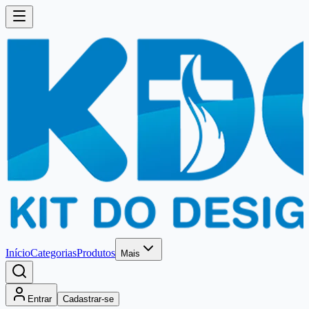
Início
Categorias
Produtos
Mais
Entrar
Cadastrar-se