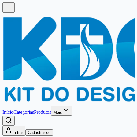
Início
Categorias
Produtos
Mais
Entrar
Cadastrar-se