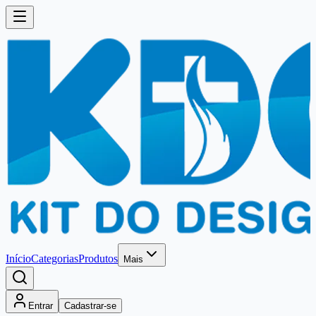
Início
Categorias
Produtos
Mais
Entrar
Cadastrar-se