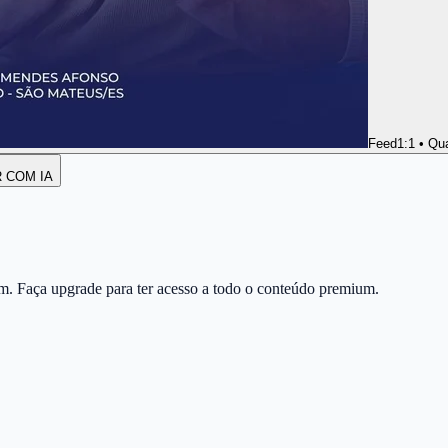
Feed
1:1 • Qu
R COM IA
m. Faça upgrade para ter acesso a todo o conteúdo premium.