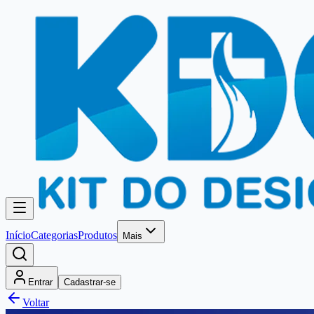
Início
Categorias
Produtos
Mais
Entrar
Cadastrar-se
Voltar